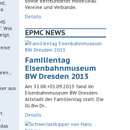
sowie befreundeter Modellbau
nd,
Vereine und Verbände.
a.
Details
PMS
. Wie
EPMC NEWS
eigt.
reise
Familientag
Eisenbahnmuseum
ren „
BW Dresden 2013
Am 31.08.+01.09.2013 fand im
ker aus
Eisenbahnmuseum BW Dresden-
Altstadt der Familientag statt. Die
IG Bw Dr...
t.
Details
m
 das