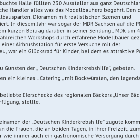
ebuchte Halle füllten 230 Aussteller aus ganz Deutschla
che Händler alles was das Modellbauherz begehrt. Den c
lbausparten, Dioramen mit realistischen Szenen und
iert. In diesem Jahr war sogar der MDR Sachsen auf die 
 kurzen Beitrag darüber in seiner Sendung „ MDR um 4“
 zahlreichen Workshops durch erfahrene Modellbauer gez
iner Airbrushstation für erste Versuche mit der
eu, war ein Glücksrad für Kinder, bei dem es attraktive P
 Gunsten der „ Deutschen Kinderkrebshilfe“, gebeten.
n ein kleines „ Catering „ mit Bockwürsten, den legendä
beliebte Eierschecke des regionalen Bäckers „Unser Bäc
fügung, stellte.
ngeinamen der „Deutschen Kinderkrebshilfe“ zugute komm
 die Frauen, die an beiden Tagen, in ihrer Freizeit, zu
war wie immer auch ein gastronomische Versorgung durch