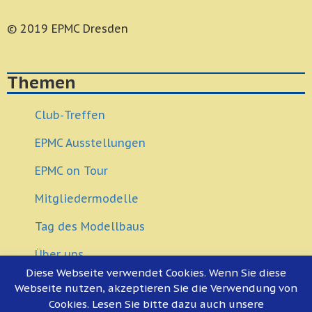
© 2019 EPMC Dresden
Themen
Club-Treffen
EPMC Ausstellungen
EPMC on Tour
Mitgliedermodelle
Tag des Modellbaus
Über uns
Diese Webseite verwendet Cookies. Wenn Sie diese
Modellbau Veranstaltungen
Webseite nutzen, akzeptieren Sie die Verwendung von
Cookies. Lesen Sie bitte dazu auch unsere