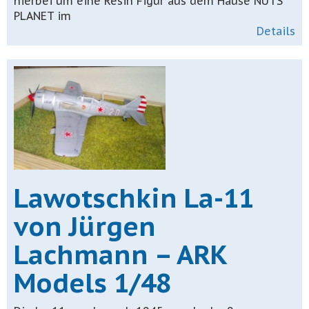
hierbei um eine Resin Figur aus dem Hause NUTS
PLANET im
Details
Lawotschkin La-11
von Jürgen
Lachmann – ARK
Models 1/48