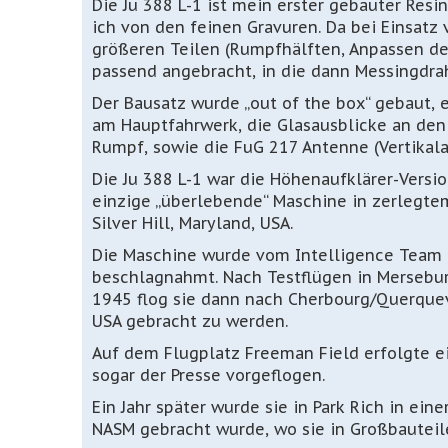
Die Ju 388 L-1 ist mein erster gebauter Resi
ich von den feinen Gravuren. Da bei Einsatz 
größeren Teilen (Rumpfhälften, Anpassen de
passend angebracht, in die dann Messingdra
Der Bausatz wurde „out of the box“ gebaut,
am Hauptfahrwerk, die Glasausblicke an d
Rumpf, sowie die FuG 217 Antenne (Vertikala
Die Ju 388 L-1 war die Höhenaufklärer-Versio
einzige „überlebende“ Maschine in zerlegte
Silver Hill, Maryland, USA.
Die Maschine wurde vom Intelligence Team 
beschlagnahmt. Nach Testflügen in Mersebur
1945 flog sie dann nach Cherbourg/Querquev
USA gebracht zu werden.
Auf dem Flugplatz Freeman Field erfolgte 
sogar der Presse vorgeflogen.
Ein Jahr später wurde sie in Park Rich in ein
NASM gebracht wurde, wo sie in Großbauteil