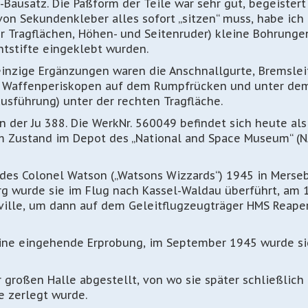
n-Bausatz. Die Paßform der Teile war sehr gut, begeistert
von Sekundenkleber alles sofort „sitzen“ muss, habe ich
r Tragflächen, Höhen- und Seitenruder) kleine Bohrunge
htstifte eingeklebt wurden.
 einzige Ergänzungen waren die Anschnallgurte, Bremsle
en Waffenperiskopen auf dem Rumpfrücken und unter de
usführung) unter der rechten Tragfläche.
n der Ju 388. Die WerkNr. 560049 befindet sich heute als
m Zustand im Depot des „National and Space Museum“ (N
des Colonel Watson („Watsons Wizzards“) 1945 in Merse
g wurde sie im Flug nach Kassel-Waldau überführt, am 1
ille, um dann auf dem Geleitflugzeugträger HMS Reaper
eine eingehende Erprobung, im September 1945 wurde si
er großen Halle abgestellt, von wo sie später schließlich 
e zerlegt wurde.