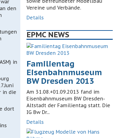
sowie befreundeter Modellbau
 war
Vereine und Verbände.
 an den
n
Details
itungen
EPMC NEWS
m
Familientag
ASM) in
Eisenbahnmuseum
burg
BW Dresden 2013
7.Juni
Am 31.08.+01.09.2013 fand im
 in die
Eisenbahnmuseum BW Dresden-
Altstadt der Familientag statt. Die
e dort
IG Bw Dr...
Details
ins