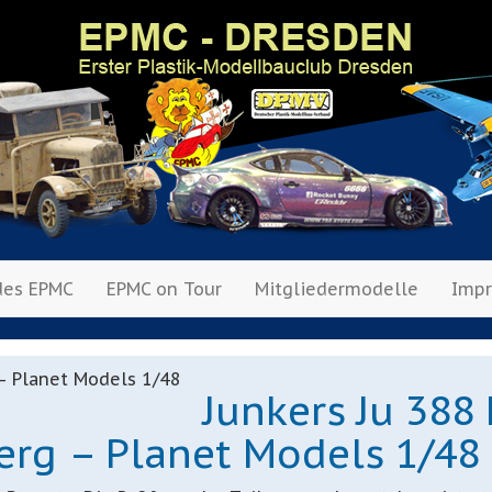
des EPMC
EPMC on Tour
Mitgliedermodelle
Imp
Junkers Ju 388 
erg – Planet Models 1/48