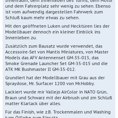
Innenraum, dem Innenleben des Turms, dem Motor
und dem Fahrerplatz sehr wenig zu sehen. Ebenso
ist vom aufwendig dargestellen Fahrwerk zum
Schluß kaum mehr etwas zu sehen.
Mit den geöffneten Luken und Hecktüren lies der
Modellbauer dennoch ein kleiner Einblick ins
Innenleben zu.
Zusätzlich zum Bausatz wurde verwendet, das
Accessoire-Set von Mantis Miniatures, von Master
Models das AFV Antennenset GM-35-013, das
Smoke Grenade Launcher Set GM-35-015 und die
ATK MK Bushmaster II GM-35-012.
Grundiert hat der Modellbauer mit Grau aus der
Spraydose, Mr. Surfacer 1200 von Mr.Hobby.
Lackiert wurde mir Vallejo AirColor in NATO Grün,
Braun und Schwarz mit der Airbrush und zm Schluß
matter Klarlack über alles.
Für das Finish, wie z.B. Trockenmalen und Washing
kam Ölfarbe zum Einsatz.