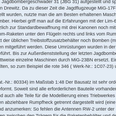
 Jagdbombergeschwader 31 (JBG 31) aufgestellt und sp
n Drewitz. Da zu dieser Zeit die Jagdflugzeuge MiG-17F
ellt wurden, nutzte man die am Besten erhaltenen Masc
r. Hierbei griff man auf die Erfahrungen mit der Lim-
zlich zur Standardbewaffnung mit drei Kanonen noch mit
mm-Raketen unter den Flügeln rechts und links vom Rum
t der üblichen Treibstoffzusatzbehälter noch Bomben (
en mitgeführt werden. Diese Umrüstungen wurden in der
ührt. Bis zur Außerdienststellung der letzten Jagdbomb
ttweise einzelne Maschinen durch MiG-23BN ersetzt. Ei
en, so zum Beispiel die rote 346 ( Werk-Nr.: 1C07-23) 
-Nr.: 80334) im Maßstab 1:48 Der Bausatz ist sehr orde
sgeformt. Soweit sind alle erforderlichen Bauteile vorhand
d auch alle Teile für die Modellierung eines Triebwerke
n abziehbare Rumpfheck getrennt dargestellt wird (eine
sind anzumerken: So fehlen die Antennen RW-2 unter der
en zwischen den Trägern für die Raketenbehälter und d