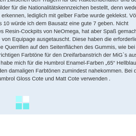
der für die Nationalitätskennzeichen bestellt, denn wed
rkennen, lediglich mit gelber Farbe wurde geklekst. Völ
is 10 würde ich dem Bausatz eine gute 7 geben. Nicht
es Resin-Cockpits von NeOmega, hat aber Spaß gemach
von Equipage ausgetauscht. Diese haben die erforderl
die Querrillen auf den Seitenflächen des Gummis, wie bei
 richtigen Farbtöne für den Dreifarbanstrich der MiG`s a
habe mich für die Humbrol Enamel-Farben „65“ Hellblau
 den damaligen Farbtönen zumindest nahekommen. Bei 
.
mbrol Gloss Cote und Matt Cote verwenden