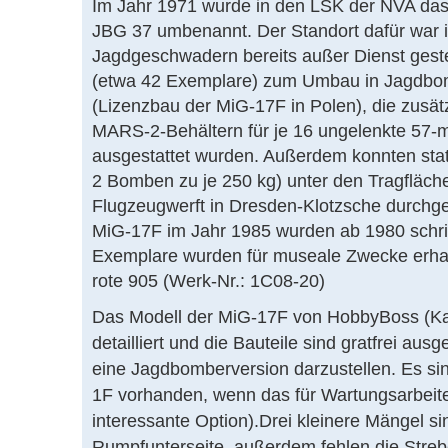
Im Jahr 1971 wurde in den LSK der NVA das
JBG 37 umbenannt. Der Standort dafür war i
Jagdgeschwadern bereits außer Dienst gest
(etwa 42 Exemplare) zum Umbau in Jagdbombe
(Lizenzbau der MiG-17F in Polen), die zusät
MARS-2-Behältern für je 16 ungelenkte 57-
ausgestattet wurden. Außerdem konnten stat
2 Bomben zu je 250 kg) unter den Tragfläch
Flugzeugwerft in Dresden-Klotzsche durchgef
MiG-17F im Jahr 1985 wurden ab 1980 schri
Exemplare wurden für museale Zwecke erhalt
rote 905 (Werk-Nr.: 1C08-20)
Das Modell der MiG-17F von HobbyBoss (Kat.
detailliert und die Bauteile sind gratfrei au
eine Jagdbomberversion darzustellen. Es sin
1F vorhanden, wenn das für Wartungsarbeite
interessante Option).Drei kleinere Mängel 
Rumpfunterseite, außerdem fehlen die Streb