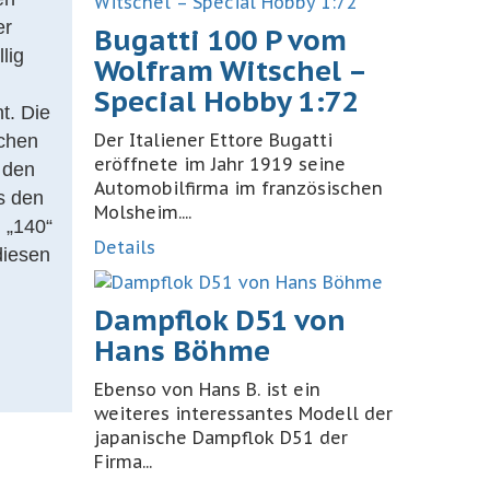
er
Bugatti 100 P vom
lig
Wolfram Witschel –
Special Hobby 1:72
t. Die
Der Italiener Ettore Bugatti
ichen
eröffnete im Jahr 1919 seine
 den
Automobilfirma im französischen
us den
Molsheim....
 „140“
Details
diesen
Dampflok D51 von
Hans Böhme
Ebenso von Hans B. ist ein
weiteres interessantes Modell der
japanische Dampflok D51 der
Firma...