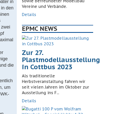
sowie befreundeter Modellbau
äter in
Vereine und Verbände.
 in den
hinen
Details
6
 zwei
EPMC NEWS
pf
maximal
Zur 27.
er
Plastmodellausstellung
nige
und die
in Cottbus 2023
Als traditionelle
ntlich
Herbstveranstaltung fahren wir
seit vielen Jahren im Oktober zur
en, um
Ausstellung ins F...
s WK-
Details
en