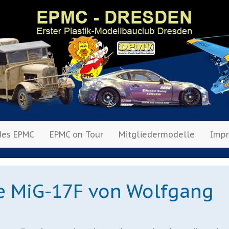
des EPMC
EPMC on Tour
Mitgliedermodelle
Imp
e MiG-17F von Wolfgang