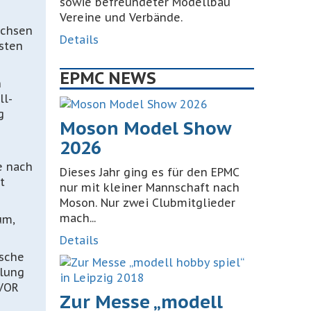
sowie befreundeter Modellbau
Vereine und Verbände.
achsen
Details
sten
EPMC NEWS
n
ll-
g
Moson Model Show
2026
e nach
Dieses Jahr ging es für den EPMC
t
nur mit kleiner Mannschaft nach
Moson. Nur zwei Clubmitglieder
mach...
um,
Details
ische
llung
 VOR
Zur Messe „modell