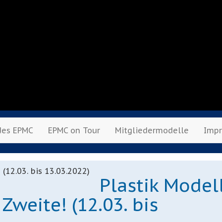
des EPMC
EPMC on Tour
Mitgliedermodelle
Imp
Plastik Model
weite! (12.03. bis