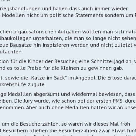
 Kriegshandlungen und haben dass auch immer wieder
n Modellen nicht um politische Statements sondern um
schen organisatorischen Aufgaben wollten man sich natü
lbaukollegen unterhalten, die man so lange nicht sehe
eue Bausätze hin inspizieren werden und nicht zuletzt 
utachten.
tion für die Kinder der Besucher, eine Schnitzeljagd an,
 es tolle Preise für die Kleinen zu gewinnen gab.
 sowie die „Katze im Sack“ im Angebot. Die Erlöse dara
krebshilfe zugute.
nge Medaillen abgeräumt und wiedermal bewiesen, dass
iben. Die Jury wurde, wie schon bei der ersten PMS, dur
rgenommen. Aber auch ohne Medaillen hatten wir an uns
 um die Besucherzahlen, so waren wir dieses Mal froh
00 Besuchern blieben die Besucherzahlen zwar etwas hin