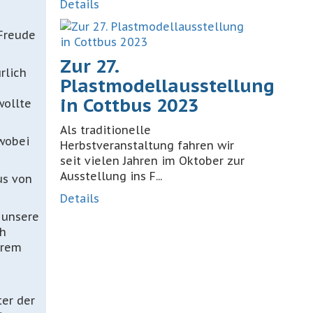
Details
 Freude
Zur 27.
rlich
Plastmodellausstellung
n
in Cottbus 2023
wollte
Als traditionelle
 wobei
Herbstveranstaltung fahren wir
seit vielen Jahren im Oktober zur
Ausstellung ins F...
us von
Details
 unsere
ch
erem
ter der