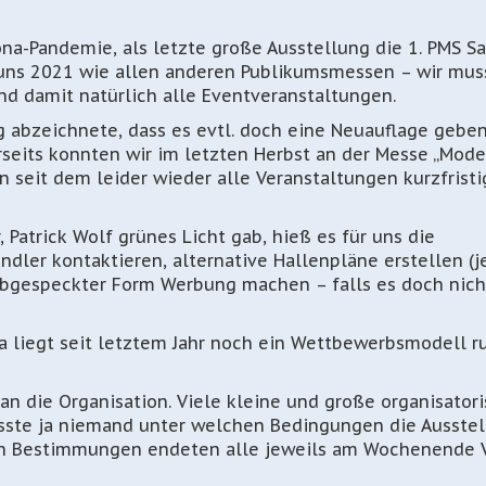
na-Pandemie, als letzte große Ausstellung die 1. PMS S
 uns 2021 wie allen anderen Publikumsmessen – wir mus
d damit natürlich alle Eventveranstaltungen.
ig abzeichnete, dass es evtl. doch eine Neuauflage gebe
rseits konnten wir im letzten Herbst an der Messe „Mode
n seit dem leider wieder alle Veranstaltungen kurzfristi
Patrick Wolf grünes Licht gab, hieß es für uns die
ndler kontaktieren, alternative Hallenpläne erstellen (j
 abgespeckter Form Werbung machen – falls es doch nich
da liegt seit letztem Jahr noch ein Wettbewerbsmodell r
an die Organisation. Viele kleine und große organisator
usste ja niemand unter welchen Bedingungen die Ausste
nden Bestimmungen endeten alle jeweils am Wochenende