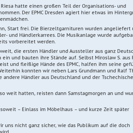
Riesa hatte einen großen Teil der Organisations- und
rnommen. Der EPMC Dresden agiert hier etwas im Hinterg
chenmädchen.
, Start frei. Die Bierzeltgarnituren wurden angeliefert
eller- und Händlerkarrees. Die Musikanlage wurde aufgeb
its vorbereitet werden.
weit, die ersten Händler und Aussteller aus ganz Deuts
 ein und bauten ihre Stände auf. Selbst Miroslaw S. aus 
ist und fleißige Hände des EPMC, halfen ihm seine gef
eiterhin konnten wir neben Lars Grundmann und Ralf Th
se andere Händler aus Deutschland und der Tschechisch
z so weit hatten, reisten dann Samstagmorgen an und wu
soweit – Einlass im Möbelhaus – und kurze Zeit später
ir uns nicht ganz sicher, wie das Publikum auf die doch
wird.