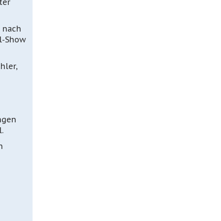
ter
r nach
ll-Show
hler,
ngen
.
n