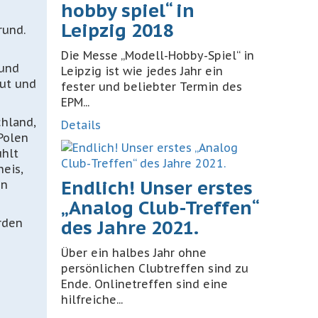
hobby spiel“ in
Leipzig 2018
rund.
Die Messe „Modell-Hobby-Spiel“ in
 und
Leipzig ist wie jedes Jahr ein
aut und
fester und beliebter Termin des
EPM...
chland,
Details
Polen
ühlt
eis,
Endlich! Unser erstes
en
„Analog Club-Treffen“
rden
des Jahre 2021.
Über ein halbes Jahr ohne
persönlichen Clubtreffen sind zu
Ende. Onlinetreffen sind eine
hilfreiche...