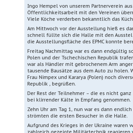
Ingo Hempel von unserem Partnerverein aus 
Öffentlichkeitsarbeit mit den Vereinen übe
Viele Köche verderben bekanntlich das Kü
Am Mittwoch vor der Ausstellung hieß es dann
schnell füllte sich die Halle mit den Ausst
die Ausstellungsfläche des EPMC konnte bere
Freitag Nachmittag war es dann endgültig so
Polen und der Tschechischen Republik trafen
war als Händler mit gebrochenem Arm angere
tausende Bausätze aus dem Auto zu holen. W
Frau Nimpex und Kararya (Polen) noch diver
Republik , begrüßen.
Der Rest der Teilnehmer – die es nicht gan
bei klirrender Kälte in Empfang genommen.
Zehn Uhr am Tag 1, nun war es dann endlich 
strömten die ersten Besucher in die Halle.
Aufgrund des Krieges in der Ukraine waren w
zahlreich gezeigte Militärtechnik reagieren 