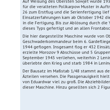
Auf Weisung des Obersten Sowjet wurde 1939
für die veralteten Polikarpow Muster in Auft
26 zum Erstflug und die Serienfertigung lie
Einsatzerfahrungen kam ab Oktober 1942 die 
in die Fertigung. Bis zur Ablösung durch di
dieses Typs gefertigt und an allen Frontabs
Die hier dargestellte Maschine wurde von Ob
Geschwaderkommandeur beim 6. Gardefliegerr
1944 geflogen. Insgesamt flog er 432 Einsät
erzielte Morozov 9 Abschüsse und 5 Gruppen
September 1943 verliehen, weiterhin 2 Len
überlebte den Krieg und starb 1984 in Lenin
Der Bausatz im Maßstab 1/48 stammt aus de
Äzteilen versehen. Die Passgenauigkeit hielt
von Eduardwar viel zu groß. Die Abziehbild
dieser Maschine. Hinzu gesellten sich 2 Fig