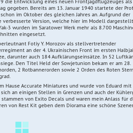
 die Entwicklung eines neuen Frontjagdflugzeuges als 
rag gegeben. Bereits am 13. Januar 1940 startete der Prot
f schon im Oktober des gleichen Jahres an. Aufgrund der
verbesserte Version, welche hier im Modell dargestellt
e Yak-3 wurden im Saratower Werk mehr als 8.700 Maschi
chnitten eingesetzt.
erleutnant Fotiy Y. Morozov als stellvertretender
egiment an der 4. Ukrainischen Front im ersten Halbja
ze, darunter auch 184 Aufklärungseinsätze. In 52 Luftk
siege. Den Titel Held der Sowjetunion bekam er am 28.
inorden, 2 Rotbannerorden sowie 2
Orden des Roten Ster
grad.
m Hause Accurate Miniatures und wurde von Eduard mit
 sich an einigen Stellen in Grenzen und auch der Kühlerg
er stammen von Exito Decals und waren mein Anlass für 
uren von Rest Kit geben dem Diorama eine schöne Szener