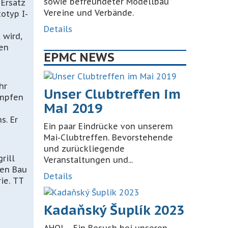
sowie befreundeter Modellbau
Ersatz
Vereine und Verbände.
otyp I-
Details
 wird,
nen
EPMC NEWS
hr
Unser Clubtreffen im
ämpfen
Mai 2019
ns
. Er
Ein paar Eindrücke von unserem
Mai-Clubtreffen. Bevorstehende
und zurückliegende
rill
Veranstaltungen und...
den Bau
Details
ie. TT
Kadaňský Šuplík 2023