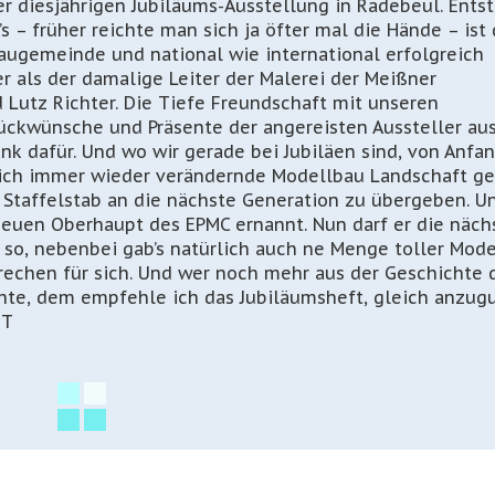
r diesjährigen Jubiläums-Ausstellung in Radebeul. Ents
 früher reichte man sich ja öfter mal die Hände – ist 
augemeinde und national wie international erfolgreich
r als der damalige Leiter der Malerei der Meißner
Lutz Richter. Die Tiefe Freundschaft mit unseren
ückwünsche und Präsente der angereisten Aussteller au
nk dafür. Und wo wir gerade bei Jubiläen sind, von Anfa
sich immer wieder verändernde Modellbau Landschaft ge
 Staffelstab an die nächste Generation zu übergeben. U
neuen Oberhaupt des EPMC ernannt. Nun darf er die näch
 so, nebenbei gab’s natürlich auch ne Menge toller Mode
prechen für sich. Und wer noch mehr aus der Geschichte 
hte, dem empfehle ich das Jubiläumsheft, gleich anzug
TT