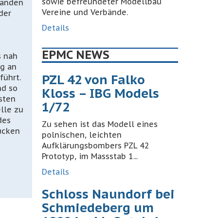
sowie befreundeter Modellbau
tanden
Vereine und Verbände.
der
Details
EPMC NEWS
s nah
ng an
PZL 42 von Falko
führt.
nd so
Kloss – IBG Models
sten
1/72
lle zu
des
Zu sehen ist das Modell eines
ucken
polnischen, leichten
Aufklärungsbombers PZL 42
Prototyp, im Massstab 1...
Details
Schloss Naundorf bei
Schmiedeberg um