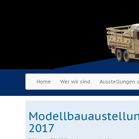
Home
Wer wir sind
Ausstellungen 
Modellbauaustellun
2017