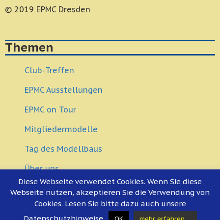
© 2019 EPMC Dresden
Themen
Club-Treffen
EPMC Ausstellungen
EPMC on Tour
Mitgliedermodelle
Tag des Modellbaus
Über uns
Diese Webseite verwendet Cookies. Wenn Sie diese
Modellbau Veranstaltungen
Webseite nutzen, akzeptieren Sie die Verwendung von
Cookies. Lesen Sie bitte dazu auch unsere
Es gibt keine bevorstehenden Veranstaltungen.
Datenschutzhinweise..
OK
mehr erfahren ...