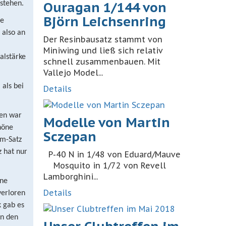
Ouragan 1/144 von
rstehen.
Björn Leichsenring
ne
 also an
Der Resinbausatz stammt von
Miniwing und ließ sich relativ
alstärke
schnell zusammenbauen. Mit
Vallejo Model...
 als bei
Details
len war
Modelle von Martin
höne
Sczepan
om-Satz
z hat nur
P-40 N in 1/48 von Eduard/Mauve
Mosquito in 1/72 von Revell
Lamborghini...
ine
Details
verloren
k gab es
In den