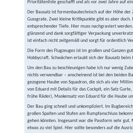
Prioritätenliste geschafft und als vor zwei Jahre auf e
Der Bausatz ist formenbautechnisch auf der Höhe der Z
Gussgrate. Zwei kleine Kritikpunkte gibt es aber doch. 
entsprechender Tiefe. Hier muss nachgraviert werden. E
glänzend und dank sorgfältiger Verpackung unverkratz
ist einfach nicht zeitgemäß und sorgt für ordentlich 
Die Form des Flugzeuges ist im großen und Ganzen gut 
Hobbycraft. Schwächen erlaubt sich der Bausatz beim 
Um den Bau zu beschleunigen habe ich nur wenig Zube
nichts verwendbar – anscheinend ist bei den beiden Bau
gezogene Haube von Squadron, die sich als vier Millim
von Eduard mit Details für das Cockpit, ein Satz Gurte
frühe Räder), Maskensatz von Eduard für die Haube u
Der Bau ging schnell und unkompliziert. Im Bugbereic
großen Spalten und Stufen am Rumpfanschluss bekommt.
gehen könnten. Insgesamt war die Passform sehr gut. 
etwas zu viel Spiel. Hier sollte besonders auf die Ausr