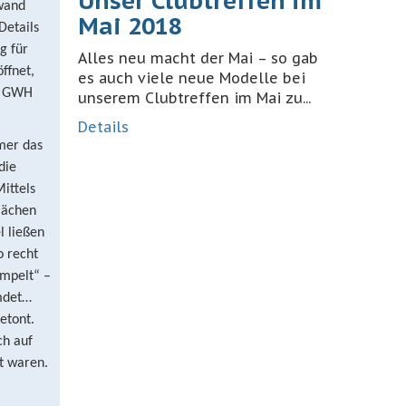
Unser Clubtreffen im
fwand
Mai 2018
Details
g für
Alles neu macht der Mai – so gab
ffnet,
es auch viele neue Modelle bei
t. GWH
unserem Clubtreffen im Mai zu...
Details
mmer das
die
ittels
lächen
l ließen
o recht
ümpelt“ –
mdet…
etont.
ch auf
t waren.