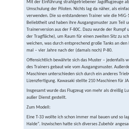
Mit der Einführung strahlgetriebener Jagdflugzeuge ab
Umschulung der Piloten. Nichts lag da näher, als einfa
verwenden. Die so entstandenen Trainer wie die MiG-1
Beliebtheit und haben ihre Ausgangsmuster zum Teil um
Trainerversion aus der F-80C. Dazu wurde der Rumpf um
der Tragfläche), um Raum für einen zweiten Sitz zu sc
weichen, was durch entsprechend große Tanks an den F
mal – vier Jahre nach der (damals noch) P-80.
Offensichtlich bewährte sich das Muster – jedenfalls 
des Trainers gebaut wie vom Ausgangsmuster. Außerdem
Maschinen unterschieden sich durch ein anderes Trieb
Lizenzfertigung. Kawasaki stellte 210 Maschinen für JA
Insgesamt wurde das Flugzeug von mehr als dreißig Luf
außer Dienst gestellt.
Zum Modell:
Eine T-33 wollte ich schon immer mal bauen und so lag
Halde“. Inzwischen hatte sich diverses Zubehör angesam