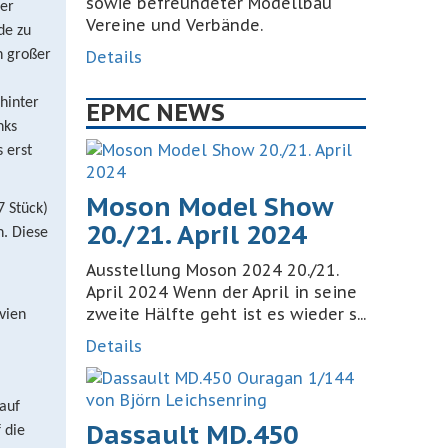
sowie befreundeter Modellbau
der
Vereine und Verbände.
de zu
h großer
Details
hinter
EPMC NEWS
nks
 erst
Moson Model Show
7 Stück)
20./21. April 2024
n. Diese
Ausstellung Moson 2024 20./21.
April 2024 Wenn der April in seine
zweite Hälfte geht ist es wieder s...
vien
Details
auf
Dassault MD.450
 die