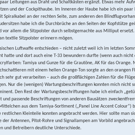
 paar Leitungen aus Draht und Schaltkästen ergänzt. Etwas mehr Au
sitzen und der Cockpithaube. Im Inneren der Haube habe ich ein paar 
it Spiralkabel an der rechten Seite, zum anderen den Blindflugvorhan
udersitzen habe ich die Durchbrüche an den Seiten der Kopfstütze geö
d vor allem die Sitzpolster durch selbstgemachte aus Milliput ersetz
an textile Sitzpolster erinnern mögen.
esischen Luftwaffe entschieden – nicht zuletzt weil ich im letzten So
ht hatte und dort auch eine T-33 bewundern durfte (wenn auch nicht 
crylfarben: Tamiya und Gunze für die Grautöne, AK für das Orange. M
achschattieren mit einem hellen Orange-Ton sorgte an den orangen F
ch sehr gut verarbeiten – auch die großflächigen Zahlen für die Flüge
gen. Nur die (wenigen) Wartungsbeschriftungen konnten mich nicht s
rominent. Den Rest der Wartungsbeschriftungen habe ich einfach „get
lt und passende Beschriftungen von anderen Bausätzen
zweckentfre
ittelchen aus dem Tamiya-Sortiment („Panel Line Accent Colour“) b
 restlichen Kleinteile konnten angebracht werden. Hier sollte man si
e der Antennen, Pitot-Rohre und Signallampen am Vorbild angebrach
n und Betreibern deutliche Unterschiede.