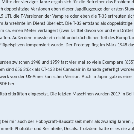
 Mitte der vierziger Jahre ergab sich für die Betreiber das Problem 
ch doppelsitzige Versionen eben dieser Jagdflugzeuge der ersten Stun
5 UTI, die T-Versionen der Vampire oder eben die T-33 erfreuten sic
 Jahrzehnte im Dienst überlebt. Die T-33 entstand als doppelsitzige
 ca. einen Meter verlängert (zwei Drittel davon vor und ein Drittel 
haffen. Außerdem musste ein nicht unbeträchtlicher Teil des Rumpfta
lügelspitzen kompensiert wurde. Der Prototyp flog im März 1948 das
wurden zwischen 1948 und 1959 fast vier mal so viele Exemplare (655
 sind 656 Stück als CT-133 bei Canadair in Kanada gefertigt worde
werk von der US-Amerikanischen Version. Auch in Japan gab es eine
SDF her.
tstreitkräften eingesetzt. Die letzten Maschinen wurden 2017 in Boli
 bei mir auch der Hobbycraft-Bausatz seit mehr als zwanzig Jahren „
melt: Photoätz- und Resinteile, Decals. Trotzdem hatte er es nie auf