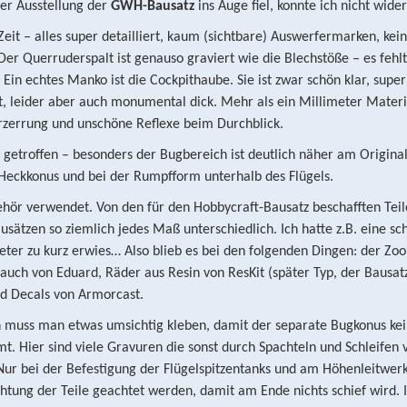
iner Ausstellung der
GWH-Bausatz
ins Auge fiel, konnte ich nicht wide
eit – alles super detailliert, kaum (sichtbare) Auswerfermarken, kei
Der Querruderspalt ist genauso graviert wie die Blechstöße – es fehlt
in echtes Manko ist die Cockpithaube. Sie ist zwar schön klar, super
t, leider aber auch monumental dick. Mehr als ein Millimeter Materi
Verzerrung und unschöne Reflexe beim Durchblick.
getroffen – besonders der Bugbereich ist deutlich näher am Original
Heckkonus und bei der Rumpfform unterhalb des Flügels.
hör verwendet. Von den für den Hobbycraft-Bausatz beschafften Tei
sätzen so ziemlich jedes Maß unterschiedlich. Ich hatte z.B. eine sc
eter zu kurz erwies… Also blieb es bei den folgenden Dingen: der Zo
, auch von Eduard, Räder aus Resin von ResKit (später Typ, der Bausat
nd Decals von Armorcast.
h muss man etwas umsichtig kleben, damit der separate Bugkonus ke
 Hier sind viele Gravuren die sonst durch Spachteln und Schleifen 
Nur bei der Befestigung der Flügelspitzentanks und am Höhenleitwer
ichtung der Teile geachtet werden, damit am Ende nichts schief wird. 