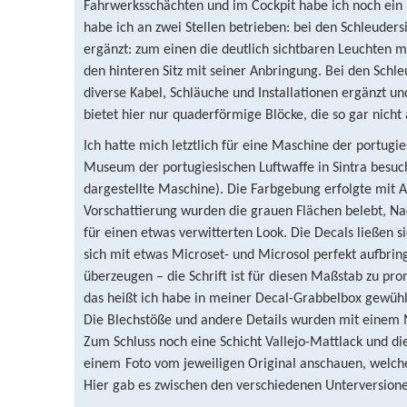
Fahrwerksschächten und im Cockpit habe ich noch ein
habe ich an zwei Stellen betrieben: bei den Schleuder
ergänzt: zum einen die deutlich sichtbaren Leuchten m
den hinteren Sitz mit seiner Anbringung. Bei den Schle
diverse Kabel, Schläuche und Installationen ergänzt un
bietet hier nur quaderförmige Blöcke, die so gar nicht 
Ich hatte mich letztlich für eine Maschine der portugi
Museum der portugiesischen Luftwaffe in Sintra besuc
dargestellte Maschine). Die Farbgebung erfolgte mit A
Vorschattierung wurden die grauen Flächen belebt, N
für einen etwas verwitterten Look. Die Decals ließen si
sich mit etwas Microset- und Microsol perfekt aufbrin
überzeugen – die Schrift ist für diesen Maßstab zu p
das heißt ich habe in meiner Decal-Grabbelbox gewüh
Die Blechstöße und andere Details wurden mit einem M
Zum Schluss noch eine Schicht Vallejo-Mattlack und die
einem
Foto vom jeweiligen Original anschauen, welch
Hier gab es zwischen den verschiedenen Unterversione