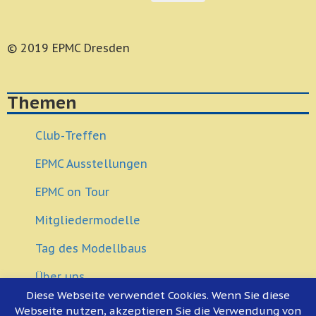
© 2019 EPMC Dresden
Themen
Club-Treffen
EPMC Ausstellungen
EPMC on Tour
Mitgliedermodelle
Tag des Modellbaus
Über uns
Diese Webseite verwendet Cookies. Wenn Sie diese
Modellbau Veranstaltungen
Webseite nutzen, akzeptieren Sie die Verwendung von