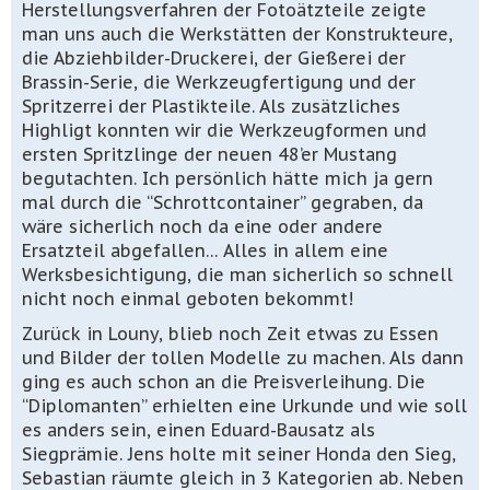
Herstellungsverfahren der Fotoätzteile
zeigte
man uns auch
die Werkstätten der Konstrukteure,
die Abziehbilder-
Druckerei
,
d
er Gießerei der
Brassin-Serie,
die Werkzeugfertigung
und der
Spritzerrei der Plastikteile. Als zusätzliches
Highligt konnten wir die
Werkzeugf
ormen und
ersten Spritzlinge der neuen
48’er
Mustang
begutachten. Ich persönlich hätte mich ja gern
mal durch die “Schrottcontainer” gegraben, da
wäre sicherlich noch da eine oder andere
Ersatzteil abgefallen… Alles in allem eine
Werksbesichtigung, die man
sicherlich
so schnell
nicht noch einmal geboten bekommt!
Zurück in Louny, blieb noch Zeit etwas zu Essen
und Bilder der
tollen
Modelle zu machen. Als dann
ging es
auch
schon an die Preisverleihung. Die
“Diplomanten” erhielten eine Urkunde und wie soll
es anders sein, einen Eduard-Bausatz als
Siegprämie. Jens h
olte
mit seiner
Honda
den Sieg,
Sebastian räumte gleich in 3 Kategorien ab. Neben