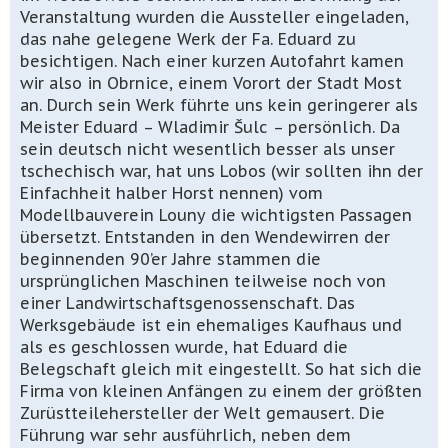
Veranstaltung wurden die Aussteller eingeladen,
das nahe gelegene Werk der Fa. Eduard zu
besichtigen. Nach einer kurzen Autofahrt kamen
wir also in
Obrnice,
e
inem Vorort der Stadt Most
an. Durch sein Werk führte uns kein geringerer als
M
eister
Eduard –
Wladimir Šulc –
persönlich.
Da
sein deutsch
nicht wesentlich besser als
unser
tschechisch
war
, hat uns
Lobos
(wir so
l
lten ihn der
Einfachheit halber Horst nennen)
vom
Modellbauverein Louny
die wichtigsten Passagen
übersetzt. Entstanden in den Wendewirren der
beginnenden 90’er Jahre stammen die
ursprünglichen Maschinen teilweise noch
von
einer Landwirtschaftsgenossenschaft. Das
Werksgebäude ist ein ehemaliges Kaufhaus und
als es geschlossen wurde, hat Eduard die
Belegschaft gleich mit eingestellt. So hat sich die
Firma von kleinen Anfängen zu einem der g
r
ößten
Zurüstteilehersteller der Welt gemausert.
Die
Führung war sehr ausführlich, neben dem